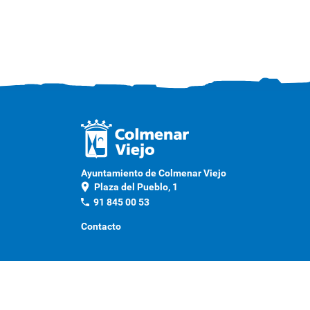
Ayuntamiento de Colmenar Viejo
location_on
Plaza del Pueblo, 1
phone
91 845 00 53
Contacto