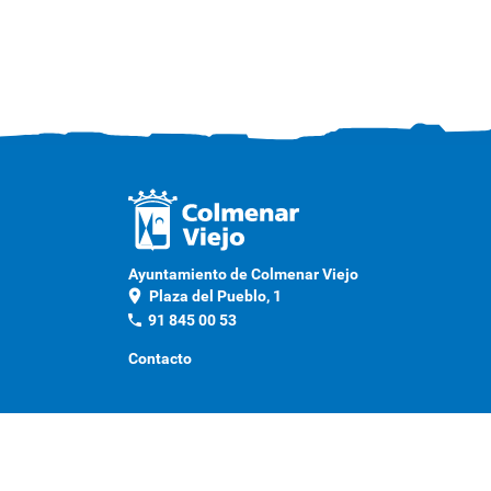
Ayuntamiento de Colmenar Viejo
location_on
Plaza del Pueblo, 1
phone
91 845 00 53
Contacto