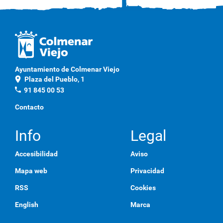
Ayuntamiento de Colmenar Viejo
location_on
Plaza del Pueblo, 1
phone
91 845 00 53
Contacto
Info
Legal
Accesibilidad
Aviso
Mapa web
Privacidad
RSS
Cookies
English
Marca