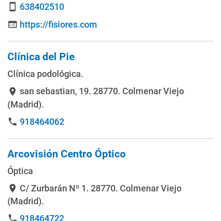
638402510
smartphone
https://fisiores.com
web
Clínica del Pie
Clínica podológica.
san sebastian, 19
. 28770. Colmenar Viejo
location_on
(Madrid).
918464062
phone
Arcovisión Centro Óptico
Óptica
C/ Zurbarán Nº 1
. 28770. Colmenar Viejo
location_on
(Madrid).
918464722
phone