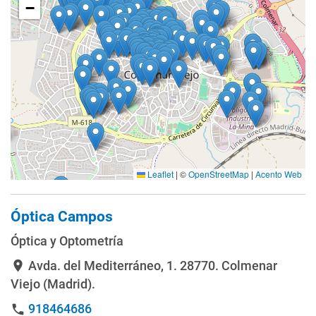
−
Leaflet
|
©
OpenStreetMap
|
Acento Web
Óptica Campos
Óptica y Optometría
Avda. del Mediterráneo, 1
. 28770. Colmenar
location_on
Viejo (Madrid).
918464686
phone