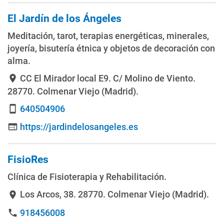
El Jardín de los Ángeles
Meditación, tarot, terapias energéticas, minerales,
joyería, bisutería étnica y objetos de decoración con
alma.
CC El Mirador local E9. C/ Molino de Viento
.
location_on
28770. Colmenar Viejo (Madrid).
640504906
smartphone
https://jardindelosangeles.es
web
FisioRes
Clínica de Fisioterapia y Rehabilitación.
Los Arcos, 38
. 28770. Colmenar Viejo (Madrid).
location_on
918456008
phone