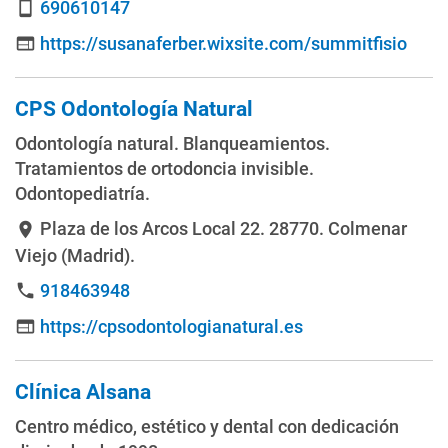
690610147
smartphone
https://susanaferber.wixsite.com/summitfisio
web
CPS Odontología Natural
Odontología natural. Blanqueamientos.
Tratamientos de ortodoncia invisible.
Odontopediatría.
Plaza de los Arcos Local 22
. 28770. Colmenar
location_on
Viejo (Madrid).
918463948
phone
https://cpsodontologianatural.es
web
Clínica Alsana
Centro médico, estético y dental con dedicación