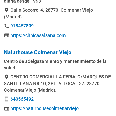
diaria desde 1998
Calle Socorro, 4
. 28770. Colmenar Viejo
location_on
(Madrid).
918467809
phone
https://clinicasalsana.com
web
Naturhouse Colmenar Viejo
Centro de adelgazamiento y mantenimiento de la
salud
CENTRO COMERCIAL LA FERIA, C/MARQUES DE
location_on
SANTILLANA N8-10, 2PLTA. LOCAL 27
. 28770.
Colmenar Viejo (Madrid).
640565492
smartphone
https://naturhousecolmenarviejo
web