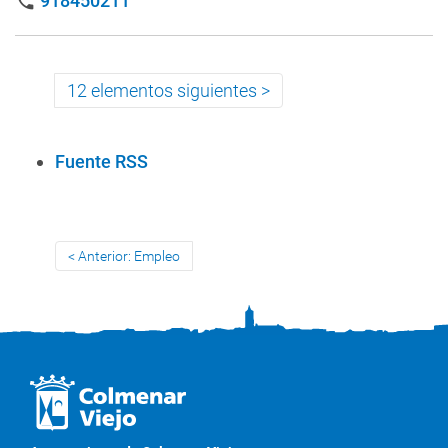
918450211
phone
12 elementos siguientes
A
Fuente RSS
c
c
i
Anterior: Empleo
o
n
e
s
d
e
D
o