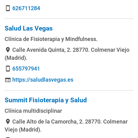
626711284
smartphone
Salud Las Vegas
Clínica de Fisioterapia y Mindfulness.
Calle Avenida Quinta, 2
. 28770. Colmenar Viejo
location_on
(Madrid).
655797941
smartphone
https://saludlasvegas.es
web
Summit Fisioterapia y Salud
Clínica multidisciplinar
Calle Alto de la Camorcha, 2
. 28770. Colmenar
location_on
Viejo (Madrid).