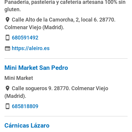
Panadería, pastelería y cafetería artesana 100% sin
gluten.
Calle Alto de la Camorcha, 2, local 6
. 28770.
location_on
Colmenar Viejo (Madrid).
680591492
smartphone
https://aleiro.es
web
Mini Market San Pedro
Mini Market
Calle sogueros 9
. 28770. Colmenar Viejo
location_on
(Madrid).
685818809
smartphone
Cárnicas Lázaro