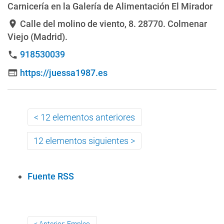
Carnicería en la Galería de Alimentación El Mirador
Calle del molino de viento, 8
. 28770. Colmenar
location_on
Viejo (Madrid).
918530039
phone
https://juessa1987.es
web
12 elementos anteriores
12 elementos siguientes
A
Fuente RSS
c
c
i
Anterior: Empleo