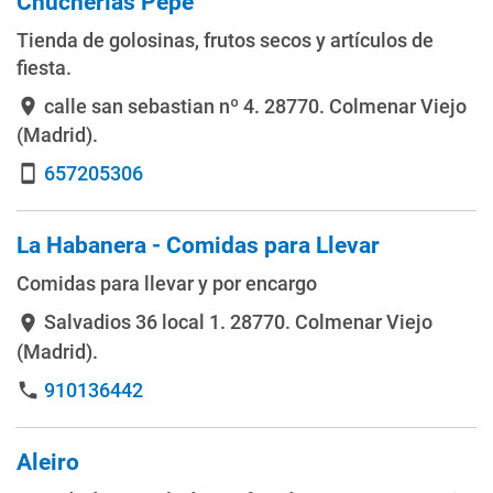
Chucherías Pepe
Tienda de golosinas, frutos secos y artículos de
fiesta.
calle san sebastian nº 4
. 28770. Colmenar Viejo
location_on
(Madrid).
657205306
smartphone
La Habanera - Comidas para Llevar
Comidas para llevar y por encargo
Salvadios 36 local 1
. 28770. Colmenar Viejo
location_on
(Madrid).
910136442
phone
Aleiro