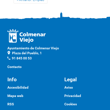
o
n
e
s
d
e
D
o
Ayuntamiento de Colmenar Viejo
c
location_on
Plaza del Pueblo, 1
u
phone
91 845 00 53
m
Contacto
e
n
Info
Legal
t
o
Accesibilidad
Aviso
Mapa web
Privacidad
RSS
Cookies