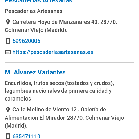
Pescaderías Artesanas
Pescaderías Artesanas
Carretera Hoyo de Manzanares 40
. 28770.
location_on
Colmenar Viejo (Madrid).
699620006
smartphone
https://pescaderiasartesanas.es
web
M. Álvarez Variantes
Encurtidos, frutos secos (tostados y crudos),
legumbres nacionales de primera calidad y
caramelos
Calle Molino de Viento 12 . Galería de
location_on
Alimentación El Mirador
. 28770. Colmenar Viejo
(Madrid).
635471110
smartphone