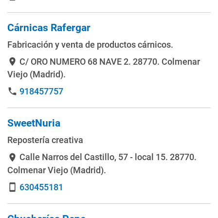
Cárnicas Rafergar
Fabricación y venta de productos cárnicos.
C/ ORO NUMERO 68 NAVE 2
. 28770. Colmenar
location_on
Viejo (Madrid).
918457757
phone
SweetNuria
Repostería creativa
Calle Narros del Castillo, 57 - local 15
. 28770.
location_on
Colmenar Viejo (Madrid).
630455181
smartphone