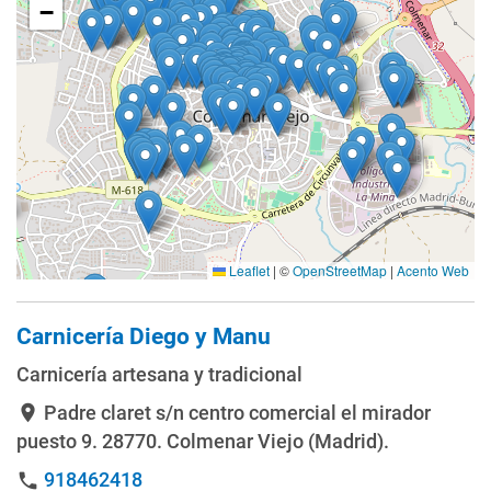
−
Leaflet
|
©
OpenStreetMap
|
Acento Web
Carnicería Diego y Manu
Carnicería artesana y tradicional
Padre claret s/n centro comercial el mirador
location_on
puesto 9
. 28770. Colmenar Viejo (Madrid).
918462418
phone