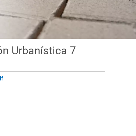
ón Urbanística 7
df