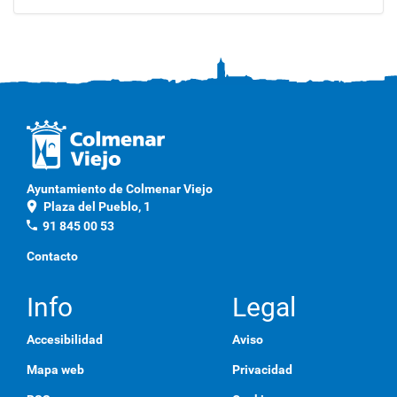
Ayuntamiento de Colmenar Viejo
location_on
Plaza del Pueblo, 1
phone
91 845 00 53
Contacto
Info
Legal
Accesibilidad
Aviso
Mapa web
Privacidad