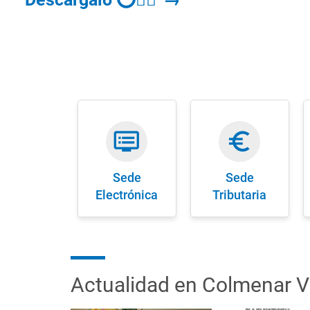
dvr
euro_symbol
Sede
Sede
Electrónica
Tributaria
Actualidad en Colmenar V