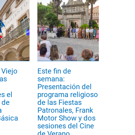
Viejo
Este fin de
las
semana:
Presentación del
s el
programa religioso
 de
de las Fiestas
a
Patronales, Frank
Básica
Motor Show y dos
sesiones del Cine
de Verano