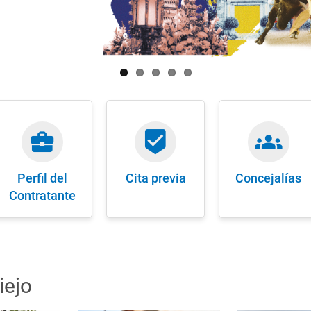
business_center
beenhere
groups
Perfil del
Cita previa
Concejalías
Contratante
iejo