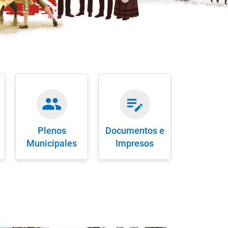
people
edit_note
Plenos
Documentos e
Municipales
Impresos