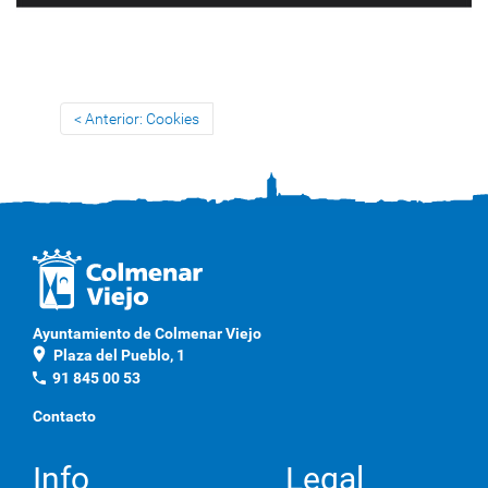
Anterior: Cookies
Ayuntamiento de Colmenar Viejo
location_on
Plaza del Pueblo, 1
phone
91 845 00 53
Contacto
Info
Legal