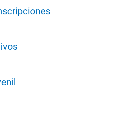
nscripciones
ivos
enil