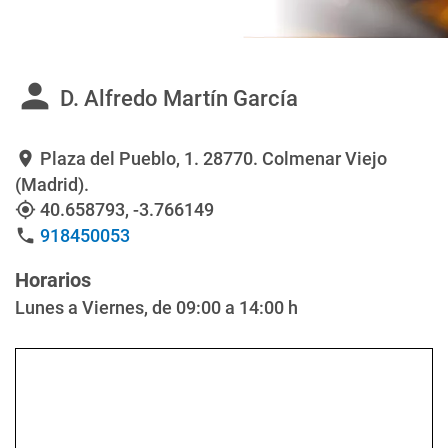
person
D. Alfredo Martín García
Plaza del Pueblo, 1
. 28770. Colmenar Viejo
location_on
(Madrid).
40.658793
,
-3.766149
my_location
918450053
phone
Horarios
Lunes a Viernes, de 09:00 a 14:00 h