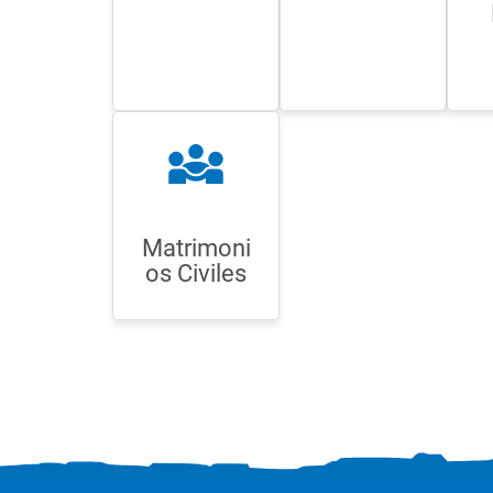
diversity_3
Matrimoni
os Civiles