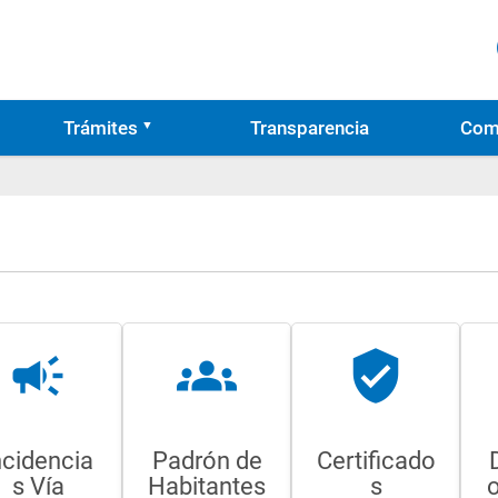
Trámites
Transparencia
Com
campaign
groups
verified_user
ncidencia
Padrón de
Certificado
s Vía
Habitantes
s
o