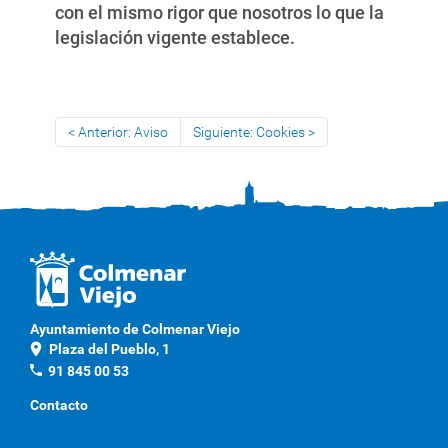
con el mismo rigor que nosotros lo que la
legislación vigente establece.
Anterior: Aviso
Siguiente: Cookies
Ayuntamiento de Colmenar Viejo
location_on
Plaza del Pueblo, 1
phone
91 845 00 53
Contacto