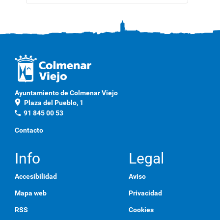
Ayuntamiento de Colmenar Viejo
location_on
Plaza del Pueblo, 1
phone
91 845 00 53
Contacto
Info
Legal
Accesibilidad
Aviso
Mapa web
Privacidad
RSS
Cookies