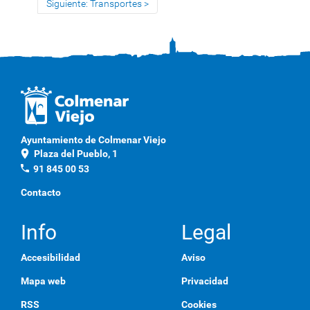
Siguiente: Transportes
Ayuntamiento de Colmenar Viejo
location_on
Plaza del Pueblo, 1
phone
91 845 00 53
Contacto
Info
Legal
Accesibilidad
Aviso
Mapa web
Privacidad
RSS
Cookies