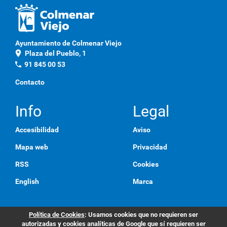
Ayuntamiento de Colmenar Viejo
location_on
Plaza del Pueblo, 1
phone
91 845 00 53
Contacto
Info
Legal
Accesibilidad
Aviso
Mapa web
Privacidad
RSS
Cookies
English
Marca
Política de Cookies
: Usamos cookies que no requieren ser
autorizadas y cookies analíticas de Google que sí requieren ser