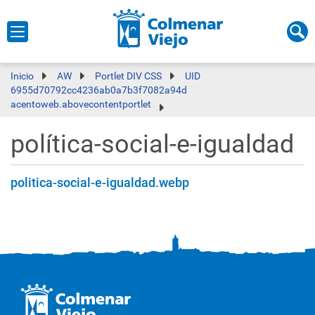
Inicio
AW
Portlet DIV CSS
UID
6955d70792cc4236ab0a7b3f7082a94d
acentoweb.abovecontentportlet
política-social-e-igualdad
politica-social-e-igualdad.webp