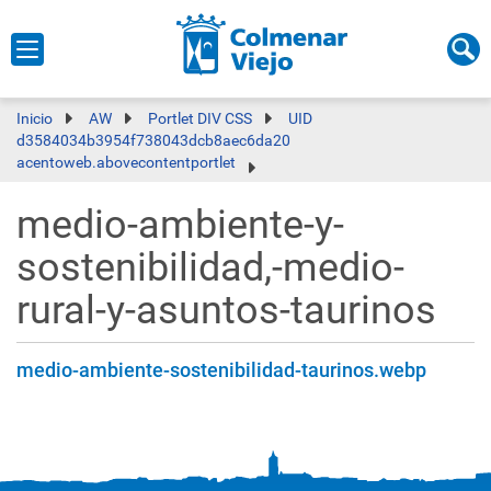
Inicio
AW
Portlet DIV CSS
UID
d3584034b3954f738043dcb8aec6da20
acentoweb.abovecontentportlet
medio-ambiente-y-
sostenibilidad,-medio-
rural-y-asuntos-taurinos
medio-ambiente-sostenibilidad-taurinos.webp