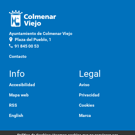
Ayuntamiento de Colmenar Viejo
location_on
Plaza del Pueblo, 1
phone
91 845 00 53
Contacto
Info
Legal
Accesibilidad
Aviso
Mapa web
Privacidad
RSS
Cookies
English
Marca