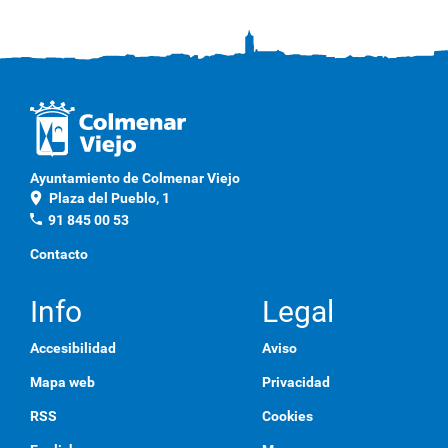
Ayuntamiento de Colmenar Viejo
location_on
Plaza del Pueblo, 1
phone
91 845 00 53
Contacto
Info
Legal
Accesibilidad
Aviso
Mapa web
Privacidad
RSS
Cookies