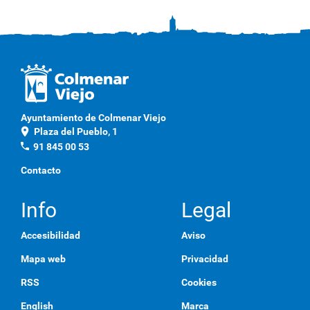
Ayuntamiento de Colmenar Viejo
location_on
Plaza del Pueblo, 1
phone
91 845 00 53
Contacto
Info
Legal
Accesibilidad
Aviso
Mapa web
Privacidad
RSS
Cookies
English
Marca