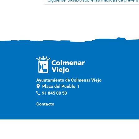
Siguiente: BANDO sobre las medidas de prevent
Ayuntamiento de Colmenar Viejo
location_on
Plaza del Pueblo, 1
phone
91 845 00 53
Contacto