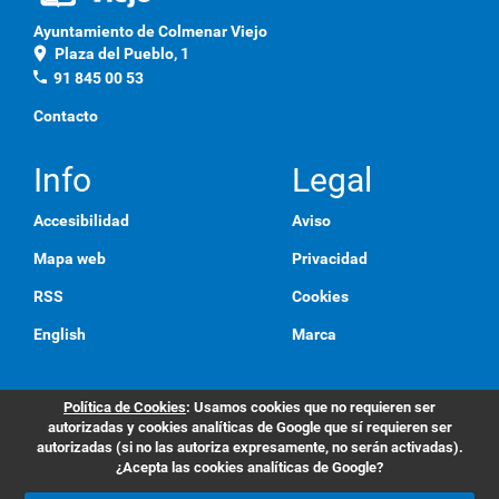
Ayuntamiento de Colmenar Viejo
location_on
Plaza del Pueblo, 1
phone
91 845 00 53
Contacto
Info
Legal
Accesibilidad
Aviso
Mapa web
Privacidad
RSS
Cookies
English
Marca
Política de Cookies
: Usamos cookies que no requieren ser
autorizadas y cookies analíticas de Google que sí requieren ser
autorizadas (si no las autoriza expresamente, no serán activadas).
¿Acepta las cookies analíticas de Google?