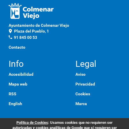
Ayuntamiento de Colmenar Viejo
location_on
Plaza del Pueblo, 1
phone
91 845 00 53
Contacto
Info
Legal
Accesibilidad
Aviso
Mapa web
Privacidad
RSS
Cookies
English
Marca
Política de Cookies
: Usamos cookies que no requieren ser
autorizadas y cookies analíticas de Google que sí requieren ser