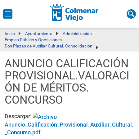
Inicio
Ayuntamiento
Administración
Empleo Público y Oposiciones
Dos Plazas de Auxiliar Cultural. Consolidación
ANUNCIO CALIFICACIÓN
PROVISIONAL.VALORACI
ÓN DE MÉRITOS.
CONCURSO
Descargar:
Anuncio_Calificación_Provisional_Auxiliar_Cultural.
_Concurso.pdf