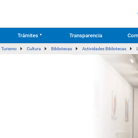
Trámites
Transparencia
Com
y Turismo
Cultura
Bibliotecas
Actividades Bibliotecas