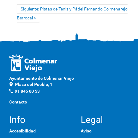
Siguiente: Pistas de Tenis y Pádel Fernando Colmenarejo
Berrocal
Ayuntamiento de Colmenar Viejo
location_on
Plaza del Pueblo, 1
phone
91 845 00 53
Contacto
Info
Legal
Accesibilidad
Aviso