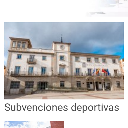
Subvenciones deportivas