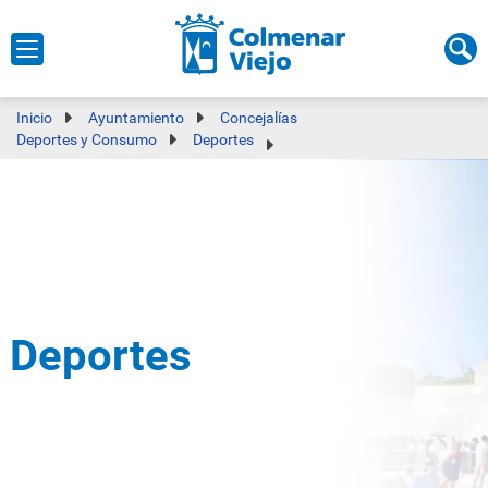
Inicio
Ayuntamiento
Concejalías
Deportes y Consumo
Deportes
Deportes