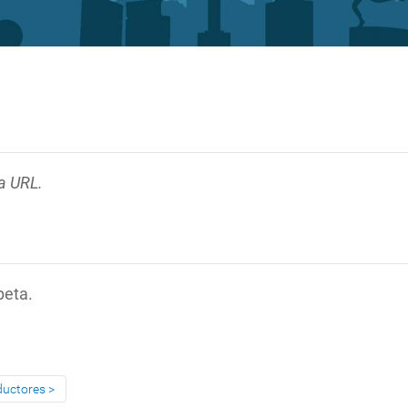
a URL.
peta.
ductores