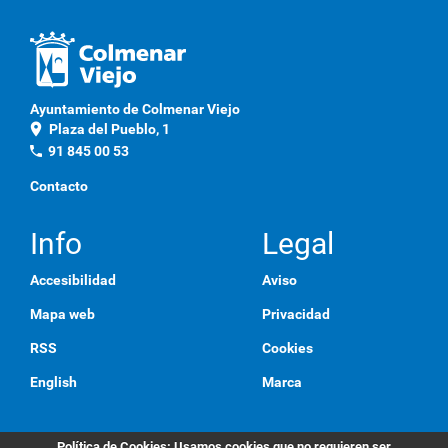
c
a
q
u
í
p
Ayuntamiento de Colmenar Viejo
a
location_on
Plaza del Pueblo, 1
r
a
phone
91 845 00 53
v
e
Contacto
r
l
a
Info
Legal
i
m
Accesibilidad
Aviso
a
g
Mapa web
Privacidad
e
n
RSS
Cookies
a
t
English
Marca
a
m
a
ñ
Política de Cookies
: Usamos cookies que no requieren ser