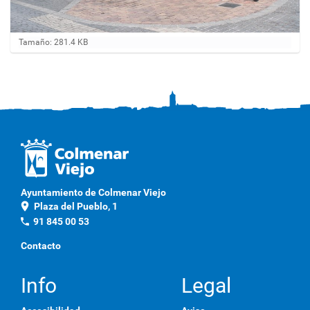
H
Tamaño: 281.4 KB
a
g
a
c
l
i
c
a
q
u
í
p
Ayuntamiento de Colmenar Viejo
a
location_on
Plaza del Pueblo, 1
r
a
phone
91 845 00 53
v
e
Contacto
r
l
a
Info
Legal
i
m