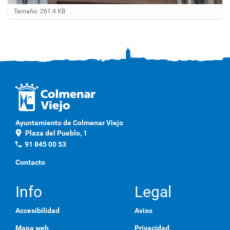
H
Tamaño: 261.4 KB
a
g
a
c
l
i
c
a
q
u
í
p
Ayuntamiento de Colmenar Viejo
a
location_on
Plaza del Pueblo, 1
r
a
phone
91 845 00 53
v
e
Contacto
r
l
a
Info
Legal
i
m
Accesibilidad
Aviso
a
g
Mapa web
Privacidad
e