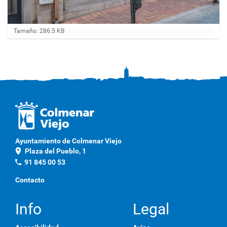
H
Tamaño: 286.5 KB
a
g
a
c
l
i
c
a
q
u
í
p
Ayuntamiento de Colmenar Viejo
a
location_on
Plaza del Pueblo, 1
r
a
phone
91 845 00 53
v
e
Contacto
r
l
a
Info
Legal
i
m