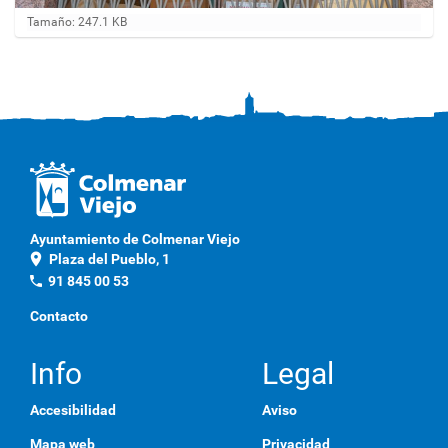
H
Tamaño: 247.1 KB
a
g
a
c
l
i
c
a
q
u
í
p
Ayuntamiento de Colmenar Viejo
a
location_on
Plaza del Pueblo, 1
r
a
phone
91 845 00 53
v
e
Contacto
r
l
a
Info
Legal
i
m
Accesibilidad
Aviso
a
g
Mapa web
Privacidad
e