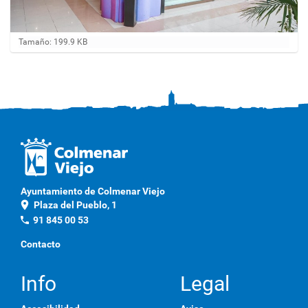
H
Tamaño: 199.9 KB
a
g
a
c
l
i
c
a
q
u
í
p
Ayuntamiento de Colmenar Viejo
a
location_on
Plaza del Pueblo, 1
r
a
phone
91 845 00 53
v
e
Contacto
r
l
a
Info
Legal
i
m