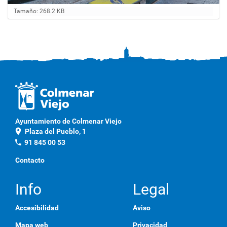
H
Tamaño: 268.2 KB
a
g
a
c
l
i
c
a
q
u
í
p
Ayuntamiento de Colmenar Viejo
a
location_on
Plaza del Pueblo, 1
r
a
phone
91 845 00 53
v
e
Contacto
r
l
a
Info
Legal
i
m
Accesibilidad
Aviso
a
g
Mapa web
Privacidad
e