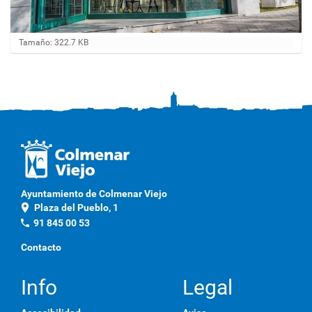
H
Tamaño: 322.7 KB
a
g
a
c
l
i
c
a
q
u
í
p
Ayuntamiento de Colmenar Viejo
a
location_on
Plaza del Pueblo, 1
r
a
phone
91 845 00 53
v
e
Contacto
r
l
a
Info
Legal
i
m