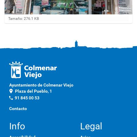
H
Tamaño: 276.1 KB
a
g
a
c
l
i
c
a
q
u
í
p
Ayuntamiento de Colmenar Viejo
a
location_on
Plaza del Pueblo, 1
r
a
phone
91 845 00 53
v
e
Contacto
r
l
a
Info
Legal
i
m