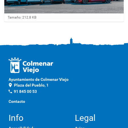
H
Tamaño: 212.8 KB
a
g
a
c
l
i
c
a
q
u
í
p
Ayuntamiento de Colmenar Viejo
a
location_on
Plaza del Pueblo, 1
r
a
phone
91 845 00 53
v
e
Contacto
r
l
a
Info
Legal
i
m