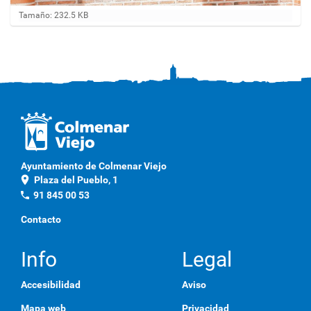
H
Tamaño: 232.5 KB
a
g
a
c
l
i
c
a
q
u
í
p
Ayuntamiento de Colmenar Viejo
a
location_on
Plaza del Pueblo, 1
r
a
phone
91 845 00 53
v
e
Contacto
r
l
a
Info
Legal
i
m
Accesibilidad
Aviso
a
g
Mapa web
Privacidad
e