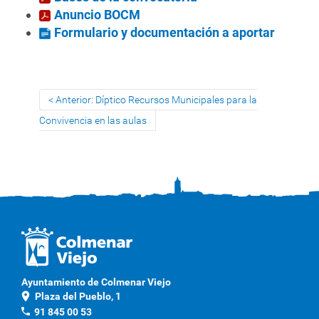
Anuncio BOCM
Formulario y documentación a aportar
Anterior: Díptico Recursos Municipales para la
Convivencia en las aulas
Ayuntamiento de Colmenar Viejo
location_on
Plaza del Pueblo, 1
phone
91 845 00 53