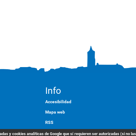
Info
Accesibilidad
Mapa web
RSS
English
das y cookies analíticas de Google que sí requieren ser autorizadas (si no la