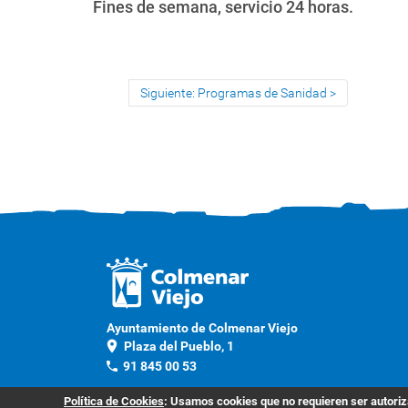
Fines de semana, servicio 24 horas.
Siguiente: Programas de Sanidad
Ayuntamiento de Colmenar Viejo
location_on
Plaza del Pueblo, 1
phone
91 845 00 53
Contacto
Política de Cookies
: Usamos cookies que no requieren ser autoriza