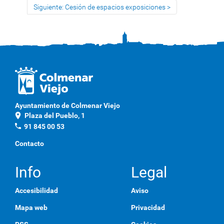
Siguiente: Cesión de espacios exposiciones
Ayuntamiento de Colmenar Viejo
location_on
Plaza del Pueblo, 1
phone
91 845 00 53
Contacto
Info
Legal
Accesibilidad
Aviso
Mapa web
Privacidad