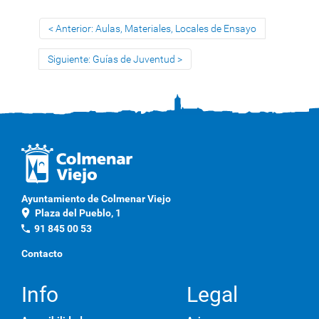
Anterior: Aulas, Materiales, Locales de Ensayo
Siguiente: Guías de Juventud
Ayuntamiento de Colmenar Viejo
location_on
Plaza del Pueblo, 1
phone
91 845 00 53
Contacto
Info
Legal