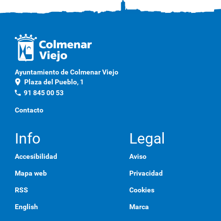
l
i
c
a
q
u
í
p
Ayuntamiento de Colmenar Viejo
a
location_on
Plaza del Pueblo, 1
r
a
phone
91 845 00 53
v
e
Contacto
r
l
a
Info
Legal
i
m
Accesibilidad
Aviso
a
g
Mapa web
Privacidad
e
n
RSS
Cookies
a
t
English
Marca
a
m