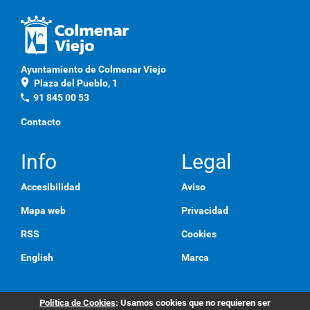
a
q
u
í
p
Ayuntamiento de Colmenar Viejo
a
location_on
Plaza del Pueblo, 1
r
a
phone
91 845 00 53
v
e
Contacto
r
l
a
Info
Legal
i
m
Accesibilidad
Aviso
a
g
Mapa web
Privacidad
e
n
RSS
Cookies
a
t
English
Marca
a
m
a
ñ
Política de Cookies
: Usamos cookies que no requieren ser
o