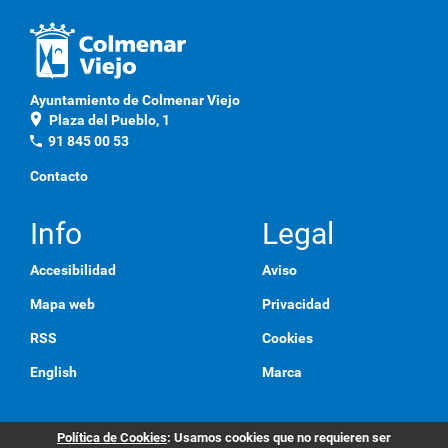
a
q
u
í
p
Ayuntamiento de Colmenar Viejo
a
location_on
Plaza del Pueblo, 1
r
a
phone
91 845 00 53
v
e
Contacto
r
l
a
Info
Legal
i
m
Accesibilidad
Aviso
a
g
Mapa web
Privacidad
e
n
RSS
Cookies
a
t
English
Marca
a
m
a
ñ
Política de Cookies
: Usamos cookies que no requieren ser
o