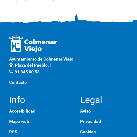
Ayuntamiento de Colmenar Viejo
location_on
Plaza del Pueblo, 1
phone
91 845 00 53
Contacto
Info
Legal
Accesibilidad
Aviso
Mapa web
Privacidad
RSS
Cookies