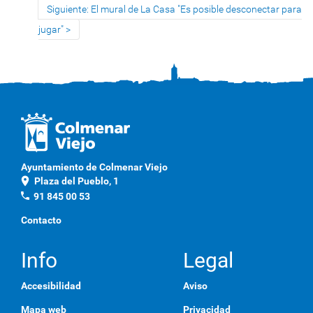
Siguiente: El mural de La Casa "Es posible desconectar para
jugar"
Ayuntamiento de Colmenar Viejo
location_on
Plaza del Pueblo, 1
phone
91 845 00 53
Contacto
Info
Legal
Accesibilidad
Aviso
Mapa web
Privacidad