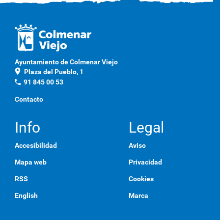
Ayuntamiento de Colmenar Viejo
location_on
Plaza del Pueblo, 1
phone
91 845 00 53
Contacto
Info
Legal
Accesibilidad
Aviso
Mapa web
Privacidad
RSS
Cookies
English
Marca