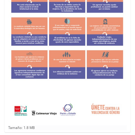
H
Tamaño: 1.8 MB
a