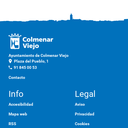
g
a
c
l
i
c
a
q
u
í
p
Ayuntamiento de Colmenar Viejo
a
location_on
Plaza del Pueblo, 1
r
a
phone
91 845 00 53
v
e
Contacto
r
l
a
Info
Legal
i
m
Accesibilidad
Aviso
a
g
Mapa web
Privacidad
e
n
RSS
Cookies
a